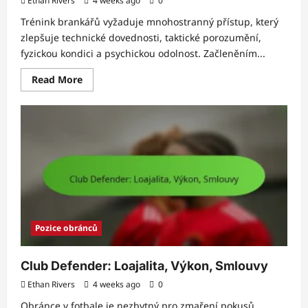
Ethan Rivers
4 weeks ago
0
Trénink brankářů vyžaduje mnohostranný přístup, který
zlepšuje technické dovednosti, taktické porozumění,
fyzickou kondici a psychickou odolnost. Začleněním...
Read
Read More
more
about
Trenér
brankářů:
Tréninkové
metody,
Cvičení,
Analýza
Pozice obránců
Club Defender: Loajalita, Výkon, Smlouvy
Ethan Rivers
4 weeks ago
0
Obránce v fotbale je nezbytný pro zmaření pokusů