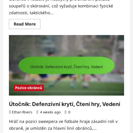
soupeřů o skórování, což vyžaduje kombinaci fyzické
zdatnosti, taktického...
Read
Read More
more
about
Club
Defender:
Loajalita,
Výkon,
Smlouvy
Pozice obránců
Útočník: Defenzivní krytí, Čtení hry, Vedení
Ethan Rivers
4 weeks ago
0
Hráč na pozici sweepera ve fotbale hraje zásadní roli v
obraně, je umístěn za hlavní linií obránců,...