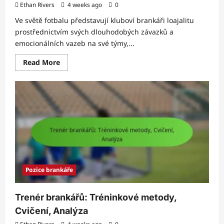
Ethan Rivers
4 weeks ago
0
Ve světě fotbalu představují kluboví brankáři loajalitu
prostřednictvím svých dlouhodobých závazků a
emocionálních vazeb na své týmy,...
Read
Read More
more
about
Klubový
brankář:
Loajalita,
Výkon,
Smlouvy
Pozice brankáře
Trenér brankářů: Tréninkové metody,
Cvičení, Analýza