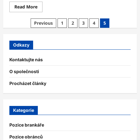
Read
Read More
more
about
Útočník:
Posts
Previous
1
2
3
4
5
Defenzivní
krytí,
pagination
Čtení
hry,
Vedení
Odkazy
Kontaktujte nás
O společnosti
Procházet články
Kategorie
Pozice brankáře
Pozice obránců