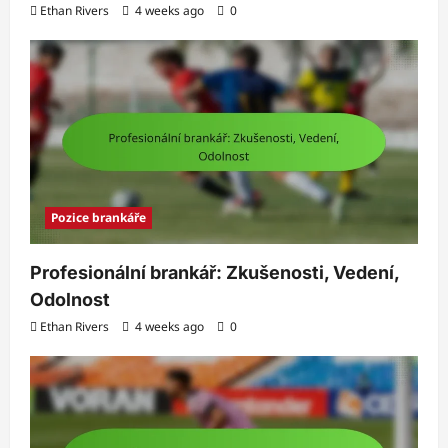
Ethan Rivers
4 weeks ago
0
Pozice brankáře
Profesionální brankář: Zkušenosti, Vedení,
Odolnost
Ethan Rivers
4 weeks ago
0