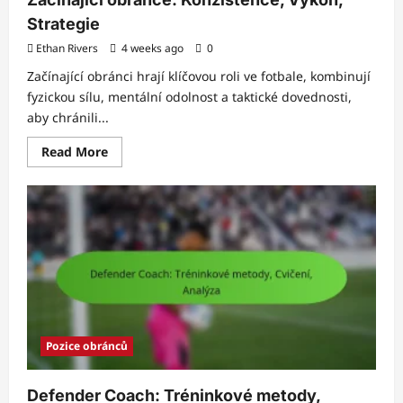
Strategie
Ethan Rivers
4 weeks ago
0
Začínající obránci hrají klíčovou roli ve fotbale, kombinují
fyzickou sílu, mentální odolnost a taktické dovednosti,
aby chránili...
Read
Read More
more
about
Začínající
obránce:
Konzistence,
Výkon,
Strategie
Pozice obránců
Defender Coach: Tréninkové metody,