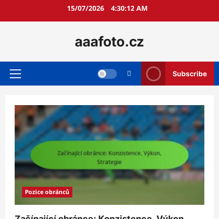
Skip
15/07/2026
4:30:12 AM
to
content
aaafoto.cz
Subscribe
Primary
Menu
Pozice obránců
Začínající obránce: Konzistence, Výkon,