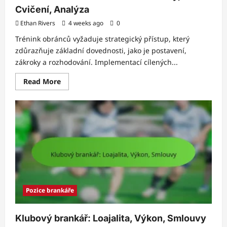
Cvičení, Analýza
Ethan Rivers
4 weeks ago
0
Trénink obránců vyžaduje strategický přístup, který
zdůrazňuje základní dovednosti, jako je postavení,
zákroky a rozhodování. Implementací cílených...
Read
Read More
more
about
Defender
Coach:
Tréninkové
metody,
Cvičení,
Analýza
Pozice brankáře
Klubový brankář: Loajalita, Výkon, Smlouvy