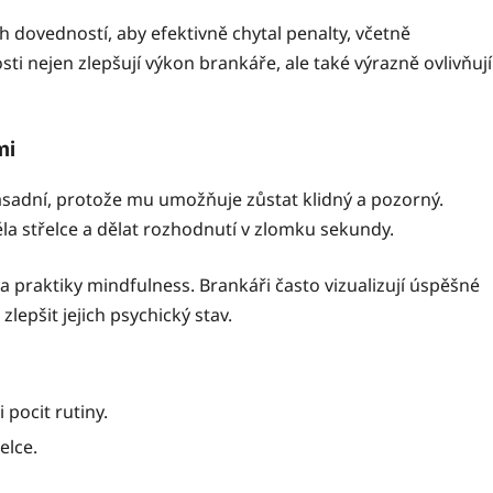
h dovedností, aby efektivně chytal penalty, včetně
ti nejen zlepšují výkon brankáře, ale také výrazně ovlivňují
mi
zásadní, protože mu umožňuje zůstat klidný a pozorný.
a střelce a dělat rozhodnutí v zlomku sekundy.
 a praktiky mindfulness. Brankáři často vizualizují úspěšné
lepšit jejich psychický stav.
 pocit rutiny.
elce.