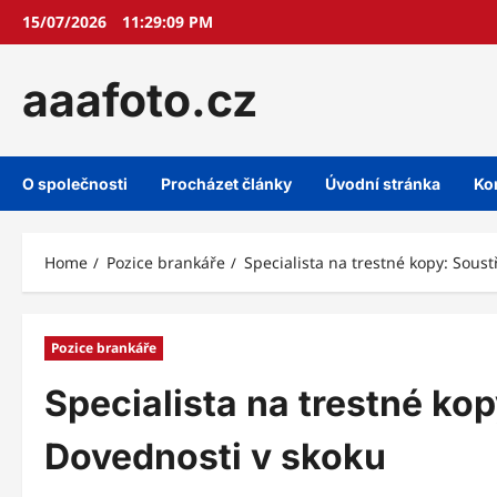
Skip
15/07/2026
11:29:10 PM
to
content
aaafoto.cz
O společnosti
Procházet články
Úvodní stránka
Ko
Home
Pozice brankáře
Specialista na trestné kopy: Sous
Pozice brankáře
Specialista na trestné kop
Dovednosti v skoku