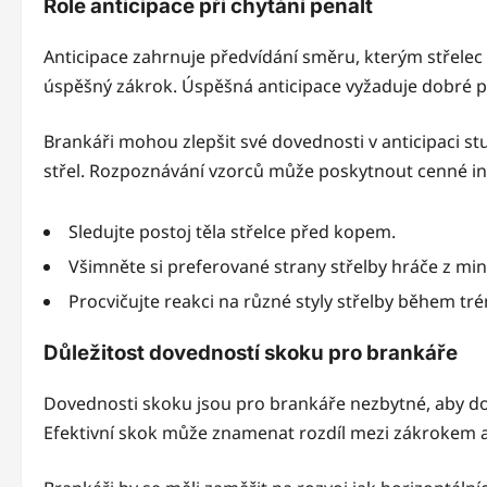
Role anticipace při chytání penalt
Anticipace zahrnuje předvídání směru, kterým střelec 
úspěšný zákrok. Úspěšná anticipace vyžaduje dobré po
Brankáři mohou zlepšit své dovednosti v anticipaci s
střel. Rozpoznávání vzorců může poskytnout cenné i
Sledujte postoj těla střelce před kopem.
Všimněte si preferované strany střelby hráče z min
Procvičujte reakci na různé styly střelby během tr
Důležitost dovedností skoku pro brankáře
Dovednosti skoku jsou pro brankáře nezbytné, aby dosá
Efektivní skok může znamenat rozdíl mezi zákrokem 