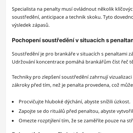
Specialista na penalty musí ovládnout několik klíčovýc
soustředění, anticipace a technik skoku. Tyto dovednos
výsledek zápasů.
Pochopení soustředění v situacích s penalta
Soustředění je pro brankáře v situacích s penaltami 
Udržování koncentrace pomáhá brankářům číst řeč těl
Techniky pro zlepšení soustředění zahrnují vizualizaci
zákroky před tím, než je penalta provedena, což může z
Procvičujte hluboké dýchání, abyste snížili úzkost.
Zapojte se do rituálů před penaltou, abyste vytvořili
Omezte rozptýlení tím, že se zaměříte pouze na stř