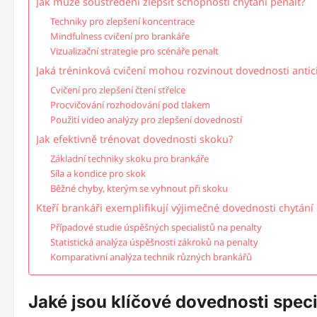
Jak může soustředění zlepšit schopnosti chytání penalt?
Techniky pro zlepšení koncentrace
Mindfulness cvičení pro brankáře
Vizualizační strategie pro scénáře penalt
Jaká tréninková cvičení mohou rozvinout dovednosti antic
Cvičení pro zlepšení čtení střelce
Procvičování rozhodování pod tlakem
Použití video analýzy pro zlepšení dovedností
Jak efektivně trénovat dovednosti skoku?
Základní techniky skoku pro brankáře
Síla a kondice pro skok
Běžné chyby, kterým se vyhnout při skoku
Kteří brankáři exemplifikují výjimečné dovednosti chytání
Případové studie úspěšných specialistů na penalty
Statistická analýza úspěšnosti zákroků na penalty
Komparativní analýza technik různých brankářů
Jaké jsou klíčové dovednosti speci