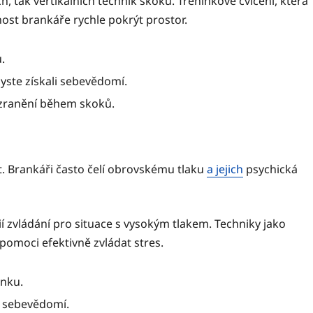
h, tak vertikálních technik skoku. Tréninkové cvičení, která
ost brankáře rychle pokrýt prostor.
.
yste získali sebevědomí.
 zranění během skoků.
. Brankáři často čelí obrovskému tlaku
a jejich
psychická
í zvládání pro situace s vysokým tlakem. Techniky jako
pomoci efektivně zvládat stres.
inku.
i sebevědomí.