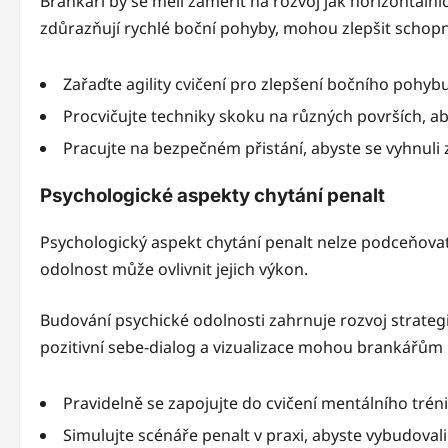
Brankáři by se měli zaměřit na rozvoj jak horizontálníc
zdůrazňují rychlé boční pohyby, mohou zlepšit schopn
Zařaďte agility cvičení pro zlepšení bočního pohybu
Procvičujte techniky skoku na různých površích, ab
Pracujte na bezpečném přistání, abyste se vyhnuli
Psychologické aspekty chytání penalt
Psychologický aspekt chytání penalt nelze podceňovat
odolnost může ovlivnit jejich výkon.
Budování psychické odolnosti zahrnuje rozvoj strategi
pozitivní sebe-dialog a vizualizace mohou brankářům 
Pravidelně se zapojujte do cvičení mentálního trén
Simulujte scénáře penalt v praxi, abyste vybudoval