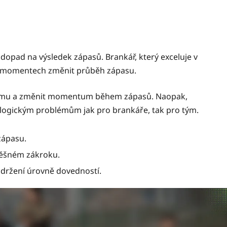
dopad na výsledek zápasů. Brankář, který exceluje v
ch momentech změnit průběh zápasu.
týmu a změnit momentum během zápasů. Naopak,
ogickým problémům jak pro brankáře, tak pro tým.
zápasu.
pěšném zákroku.
udržení úrovně dovedností.