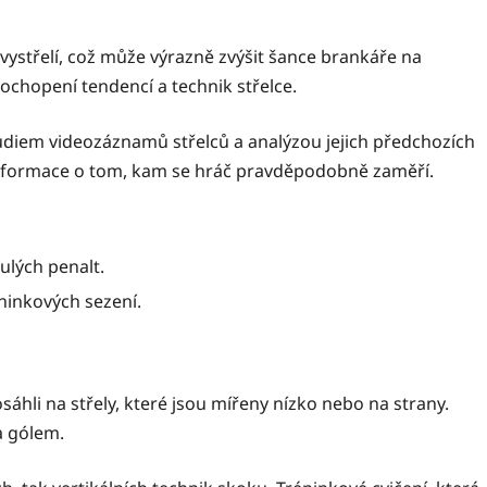
vystřelí, což může výrazně zvýšit šance brankáře na
chopení tendencí a technik střelce.
tudiem videozáznamů střelců a analýzou jejich předchozích
nformace o tom, kam se hráč pravděpodobně zaměří.
ulých penalt.
éninkových sezení.
hli na střely, které jsou mířeny nízko nebo na strany.
a gólem.