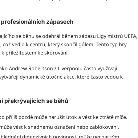
v profesionálních zápasech
ajícího se běhu se odehrál během zápasu Ligy mistrů UEFA,
 což vedlo k centru, který skončil gólem. Tento typ hry
 k příležitostem ke skórování.
 jako Andrew Robertson z Liverpoolu často využívají
 vytvářejí dynamické útočné akce, které často vedou k
í překrývajících se běhů
o příliš pozdě může narušit útok a vést ke ztrátě míče.
může vést k snadnému označení nebo zablokování.
zohlednění defenzivních povinností může nechat tým