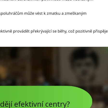
spoluhráčům může vést k zmatku a zmeškaným
tivně provádět překrývající se běhy, což pozitivně přispěje