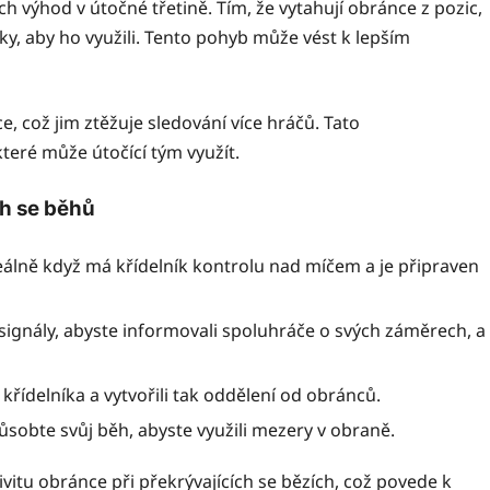
ch výhod v útočné třetině. Tím, že vytahují obránce z pozic,
ky, aby ho využili. Tento pohyb může vést k lepším
 což jim ztěžuje sledování více hráčů. Tato
eré může útočící tým využít.
ch se běhů
álně když má křídelník kontrolu nad míčem a je připraven
signály, abyste informovali spoluhráče o svých záměrech, a
křídelníka a vytvořili tak oddělení od obránců.
sobte svůj běh, abyste využili mezery v obraně.
vitu obránce při překrývajících se bězích, což povede k