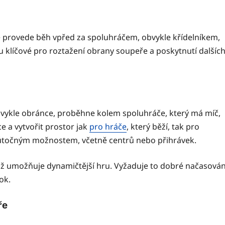
ce provede běh vpřed za spoluhráčem, obvykle křídelníkem,
ou klíčové pro roztažení obrany soupeře a poskytnutí dalšíc
 obvykle obránce, proběhne kolem spoluhráče, který má míč,
e a vytvořit prostor jak
pro hráče
, který běží, tak pro
útočným možnostem, včetně centrů nebo přihrávek.
ž umožňuje dynamičtější hru. Vyžaduje to dobré načasován
ok.
ře