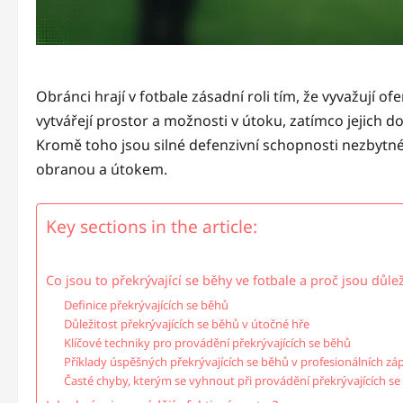
Obránci hrají v fotbale zásadní roli tím, že vyvažují ofe
vytvářejí prostor a možnosti v útoku, zatímco jejich d
Kromě toho jsou silné defenzivní schopnosti nezbytn
obranou a útokem.
Key sections in the article:
Co jsou to překrývající se běhy ve fotbale a proč jsou důle
Definice překrývajících se běhů
Důležitost překrývajících se běhů v útočné hře
Klíčové techniky pro provádění překrývajících se běhů
Příklady úspěšných překrývajících se běhů v profesionálních zá
Časté chyby, kterým se vyhnout při provádění překrývajících s