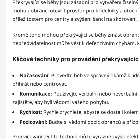
Překrývající se běhy jsou zásadní pro vytváření číselný
mohou obránci otevřít prostor pro křídelníky a útoční
příležitostem pro centry a zvýšení šancí na skórování.
Kromě toho mohou překrývající se běhy zmást obránce,
nepředvídatelnost může vést k defenzivním chybám, kt
Klíčové techniky pro provádění překrývající
Načasování:
Proveďte běh ve správný okamžik, ide
přihrát nebo centrovat.
Komunikace:
Používejte verbální nebo neverbální 
zajistěte, aby byli vědomi vašeho pohybu.
Rychlost:
Rychle zrychlete, abyste se dostali kolem 
Pozicování:
Buďte si vědomi pozic obránců a přizpů
Procvičování těchto technik může výrazně zvýšit efekti