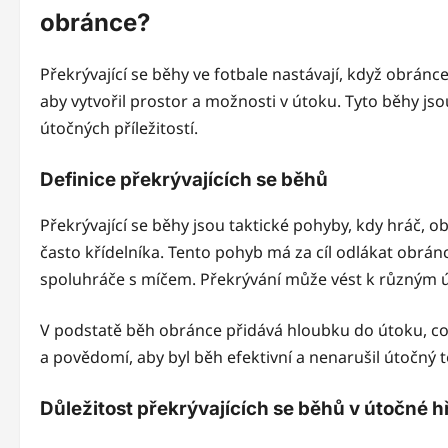
obránce?
Překrývající se běhy ve fotbale nastávají, když obrán
aby vytvořil prostor a možnosti v útoku. Tyto běhy js
útočných příležitostí.
Definice překrývajících se běhů
Překrývající se běhy jsou taktické pohyby, kdy hráč,
často křídelníka. Tento pohyb má za cíl odlákat obránc
spoluhráče s míčem. Překrývání může vést k různým 
V podstatě běh obránce přidává hloubku do útoku, co
a povědomí, aby byl běh efektivní a nenarušil útočný t
Důležitost překrývajících se běhů v útočné h