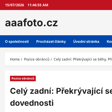
Skip
15/07/2026
11:46:56 AM
to
content
aaafoto.cz
O společnosti
Procházet články
Úvodní stránka
Ko
Home
Pozice obránců
Celý zadní: Překrývající se běhy, P
Pozice obránců
Celý zadní: Překrývající s
dovednosti