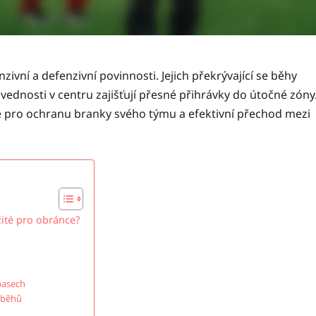
nzivní a defenzivní povinnosti. Jejich překrývající se běhy
ovednosti v centru zajišťují přesné přihrávky do útočné zóny
é pro ochranu branky svého týmu a efektivní přechod mezi
žité pro obránce?
pasech
e běhů