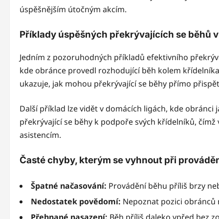
úspěšnějším útočným akcím.
Příklady úspěšných překrývajících se běhů 
Jedním z pozoruhodných příkladů efektivního překrýv
kde obránce provedl rozhodující běh kolem křídelníka,
ukazuje, jak mohou překrývající se běhy přímo přispět
Další příklad lze vidět v domácích ligách, kde obránci
překrývající se běhy k podpoře svých křídelníků, čímž
asistencím.
Časté chyby, kterým se vyhnout při prováděn
Špatné načasování:
Provádění běhu příliš brzy neb
Nedostatek povědomí:
Nepoznat pozici obránců 
Přehnané nasazení:
Běh příliš daleko vpřed bez 