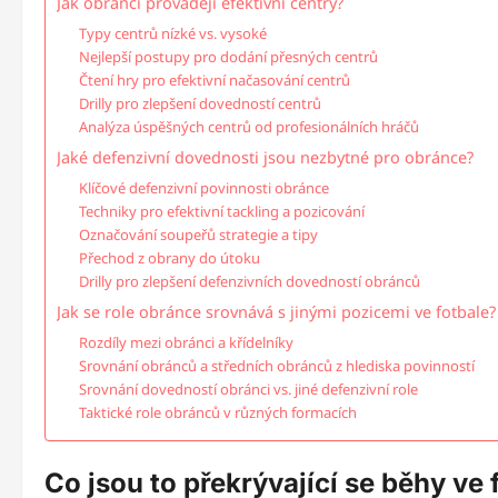
Jak obránci provádějí efektivní centry?
Typy centrů nízké vs. vysoké
Nejlepší postupy pro dodání přesných centrů
Čtení hry pro efektivní načasování centrů
Drilly pro zlepšení dovedností centrů
Analýza úspěšných centrů od profesionálních hráčů
Jaké defenzivní dovednosti jsou nezbytné pro obránce?
Klíčové defenzivní povinnosti obránce
Techniky pro efektivní tackling a pozicování
Označování soupeřů strategie a tipy
Přechod z obrany do útoku
Drilly pro zlepšení defenzivních dovedností obránců
Jak se role obránce srovnává s jinými pozicemi ve fotbale?
Rozdíly mezi obránci a křídelníky
Srovnání obránců a středních obránců z hlediska povinností
Srovnání dovedností obránci vs. jiné defenzivní role
Taktické role obránců v různých formacích
Co jsou to překrývající se běhy ve 